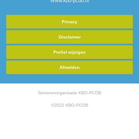
Www.kbo-pcob.nl
Privacy
Disclaimer
Profiel wijzigen
Afmelden
Seniorenorganisatie KBO-PCOB
©2022 KBO-PCOB